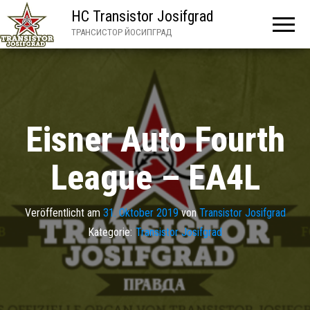
HC Transistor Josifgrad
ТРАНСИСТОР ЙОСИПГРАД
Eisner Auto Fourth
League – EA4L
Veröffentlicht am
31. Oktober 2019
von
Transistor Josifgrad
Kategorie:
Transistor Josifgrad