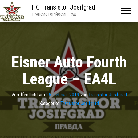
HC Transistor Josifgrad
ТРАНСИСТОР ЙОСИПГРАД
Eisner Auto Fourth
League – EA4L
Veröffentlicht am
25. Februar 2019
von
Transistor Josifgrad
Kategorie:
Transistor Josifgrad